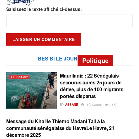
Saisissez le texte affiché ci-dessus:
BES BI LE JOUR
Politique
Mauritanie : 22 Sénégalais
A L'INSTANT
secourus après 25 jours de
dérive, plus de 100 migrants
portés disparus
BY
ASSANE
18/07/2026
1.5K
Message du Khalife Thierno Madani Tall à la
A L'INSTANT
communauté sénégalaise du HavreLe Havre, 21
décembre 2025