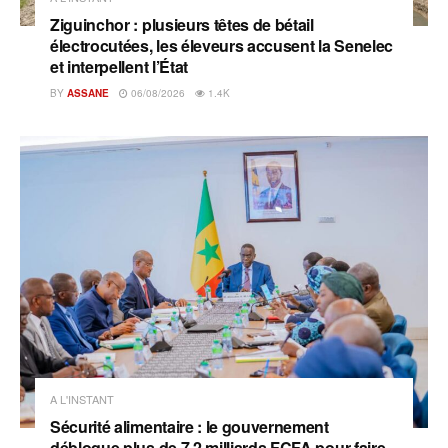
Ziguinchor : plusieurs têtes de bétail
électrocutées, les éleveurs accusent la Senelec
et interpellent l’État
BY
ASSANE
06/08/2026
1.4K
A L'INSTANT
Sécurité alimentaire : le gouvernement
débloque plus de 7,2 milliards FCFA pour faire