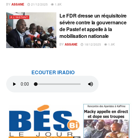
BY
ASSANE
21/12/2025
1.8K
Le FDR dresse un réquisitoire
A L'INSTANT
sévère contre la gouvernance
de Pastef et appelle à la
mobilisation nationale
BY
ASSANE
18/12/2025
1.9K
ECOUTER IRADIO