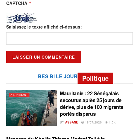
CAPTCHA
*
Saisissez le texte affiché ci-dessus:
BES BI LE JOUR
Politique
Mauritanie : 22 Sénégalais
A L'INSTANT
secourus après 25 jours de
dérive, plus de 100 migrants
portés disparus
BY
ASSANE
18/07/2026
1.5K
Message du Khalife Thierno Madani Tall à la