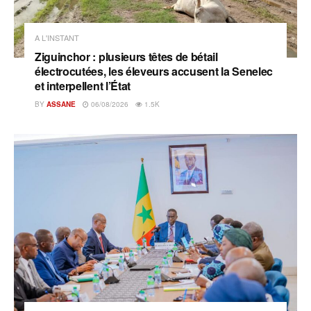
A L'INSTANT
Ziguinchor : plusieurs têtes de bétail
électrocutées, les éleveurs accusent la Senelec
et interpellent l’État
BY
ASSANE
06/08/2026
1.5K