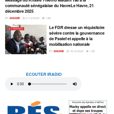
A L'INSTANT
communauté sénégalaise du HavreLe Havre, 21
décembre 2025
BY
ASSANE
21/12/2025
1.8K
Le FDR dresse un réquisitoire
A L'INSTANT
sévère contre la gouvernance
de Pastef et appelle à la
mobilisation nationale
BY
ASSANE
18/12/2025
1.9K
ECOUTER IRADIO