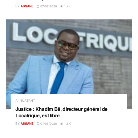
BY
ASSANE
07/08/2026
1.4K
A L'INSTANT
Justice : Khadim Bâ, directeur général de
Locafrique, est libre
BY
ASSANE
07/08/2026
1.6K