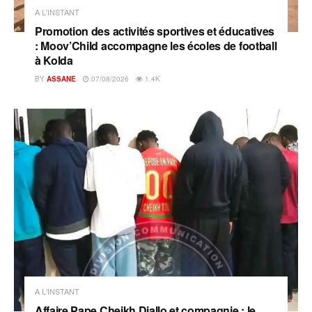
A L'INSTANT
Promotion des activités sportives et éducatives
: Moov’Child accompagne les écoles de football
à Kolda
BY
ASSANE
07/08/2026
1.4K
A L'INSTANT
Affaire Pape Cheikh Diallo et compagnie : le