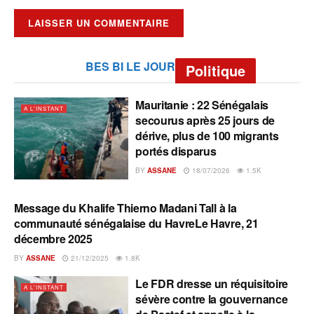
BES BI LE JOUR
Politique
Mauritanie : 22 Sénégalais
A L'INSTANT
secourus après 25 jours de
dérive, plus de 100 migrants
portés disparus
BY
ASSANE
18/07/2026
1.5K
Message du Khalife Thierno Madani Tall à la
A L'INSTANT
communauté sénégalaise du HavreLe Havre, 21
décembre 2025
BY
ASSANE
21/12/2025
1.8K
Le FDR dresse un réquisitoire
A L'INSTANT
sévère contre la gouvernance