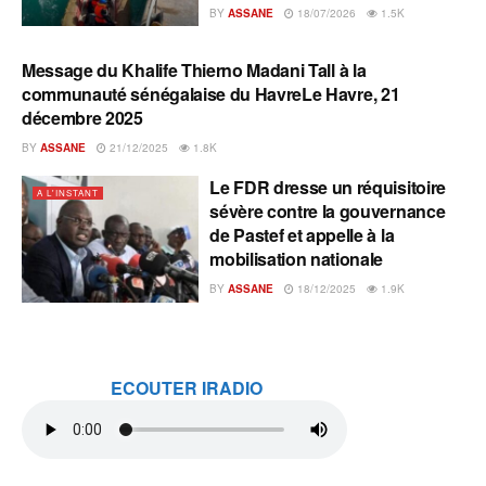
BY
ASSANE
18/07/2026
1.5K
Message du Khalife Thierno Madani Tall à la
A L'INSTANT
communauté sénégalaise du HavreLe Havre, 21
décembre 2025
BY
ASSANE
21/12/2025
1.8K
Le FDR dresse un réquisitoire
A L'INSTANT
sévère contre la gouvernance
de Pastef et appelle à la
mobilisation nationale
BY
ASSANE
18/12/2025
1.9K
ECOUTER IRADIO