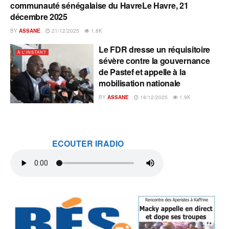
communauté sénégalaise du HavreLe Havre, 21
décembre 2025
BY
ASSANE
21/12/2025
1.8K
Le FDR dresse un réquisitoire
A L'INSTANT
sévère contre la gouvernance
de Pastef et appelle à la
mobilisation nationale
BY
ASSANE
18/12/2025
1.9K
ECOUTER IRADIO