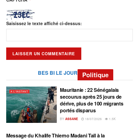
Saisissez le texte affiché ci-dessus:
BES BI LE JOUR
Politique
Mauritanie : 22 Sénégalais
A L'INSTANT
secourus après 25 jours de
dérive, plus de 100 migrants
portés disparus
BY
ASSANE
18/07/2026
1.5K
Message du Khalife Thierno Madani Tall à la
A L'INSTANT