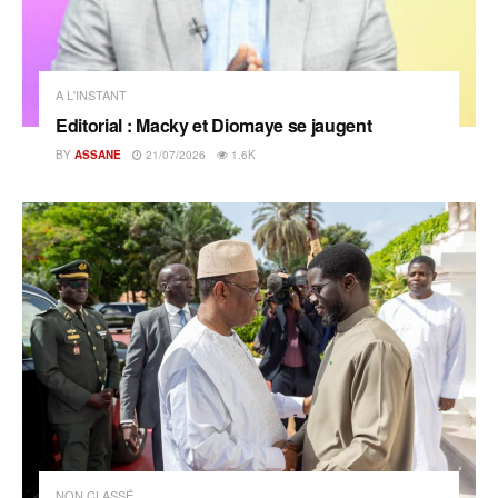
A L'INSTANT
Editorial : Macky et Diomaye se jaugent
BY
ASSANE
21/07/2026
1.6K
NON CLASSÉ