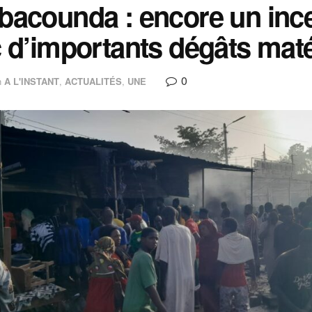
acounda : encore un ince
 d’importants dégâts maté
0
n
A L'INSTANT
,
ACTUALITÉS
,
UNE