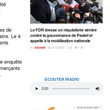
été
t
res de
Le FDR dresse un réquisitoire sévère
stre. Le 4
contre la gouvernance de Pastef et
appelle à la mobilisation nationale
ants
BY
18/12/2025
1.9K
ASSANE
0
ne enquête
mmerçants
.
ECOUTER IRADIO