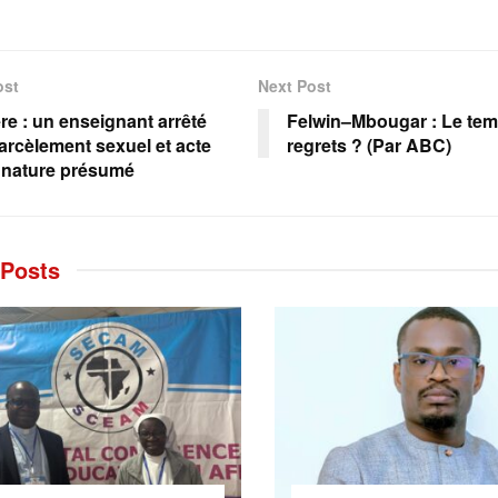
ost
Next Post
re : un enseignant arrêté
Felwin–Mbougar : Le te
arcèlement sexuel et acte
regrets ? (Par ABC)
 nature présumé
Posts