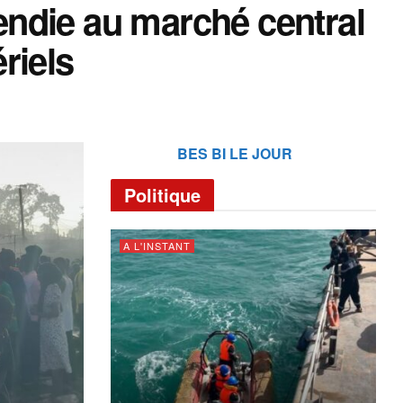
ndie au marché central
riels
BES BI LE JOUR
Politique
A L'INSTANT