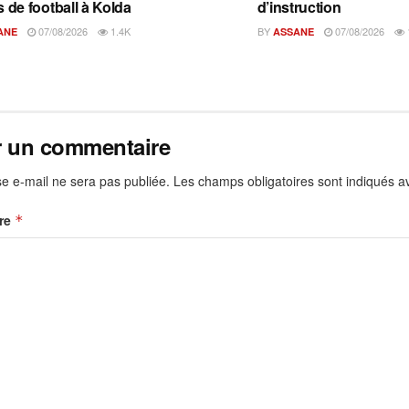
s de football à Kolda
d’instruction
07/08/2026
1.4K
BY
07/08/2026
ANE
ASSANE
r un commentaire
e e-mail ne sera pas publiée.
Les champs obligatoires sont indiqués 
re
*