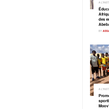
A L'INS
Éduca
Afriq
des e
Abeb
BY
ASS
A L'INS
Promo
sporti
Moov’