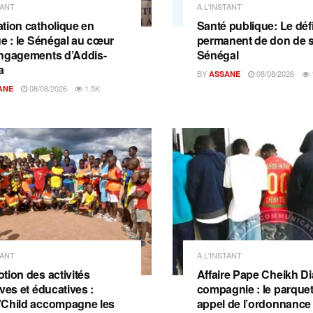
TANT
A L'INSTANT
tion catholique en
Santé publique: Le déf
ue : le Sénégal au cœur
permanent de don de 
ngagements d’Addis-
Sénégal
a
BY
08/08/2026
ASSANE
08/08/2026
1.5K
ANE
TANT
A L'INSTANT
tion des activités
Affaire Pape Cheikh Dia
ves et éducatives :
compagnie : le parquet 
Child accompagne les
appel de l’ordonnance