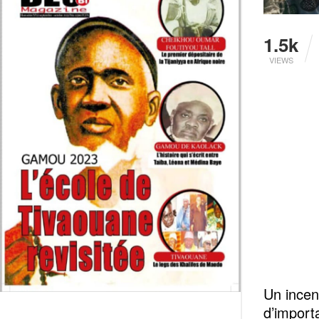
1.5k
VIEWS
Un incen
d’import