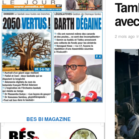
Tamb
avec
2 mois ago
i
BES BI MAGAZINE