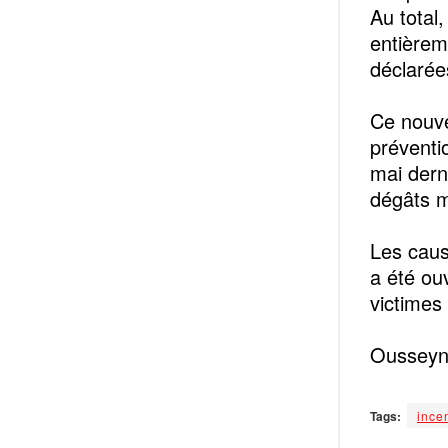
Au total
entièrem
déclarées
Ce nouve
préventi
mai dern
dégâts 
Les caus
a été ou
victimes 
Ousseyn
Tags:
ince