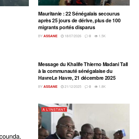
Mauritanie : 22 Sénégalais secourus
après 25 jours de dérive, plus de 100
migrants portés disparus
BY
18/07/2026
1.5K
ASSANE
0
A L'INSTANT
Message du Khalife Thierno Madani Tall
à la communauté sénégalaise du
HavreLe Havre, 21 décembre 2025
BY
21/12/2025
1.8K
ASSANE
0
A L'INSTANT
acounda.