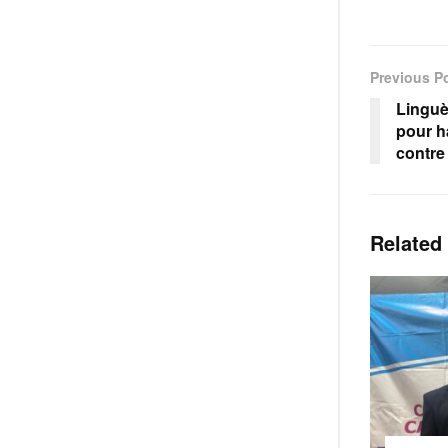
Previous P
Linguè
pour h
contre
Related