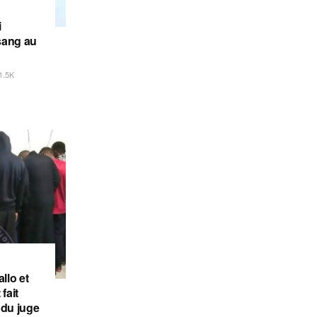
i
sang au
1.5K
llo et
fait
 du juge