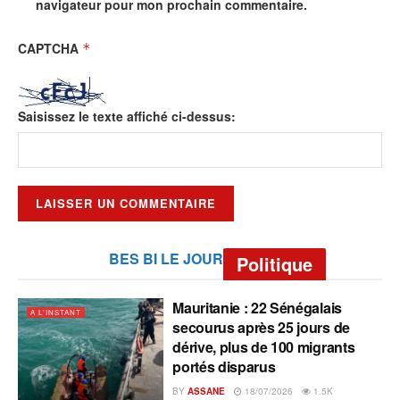
navigateur pour mon prochain commentaire.
CAPTCHA
*
Saisissez le texte affiché ci-dessus:
BES BI LE JOUR
Politique
Mauritanie : 22 Sénégalais
A L'INSTANT
secourus après 25 jours de
dérive, plus de 100 migrants
portés disparus
BY
ASSANE
18/07/2026
1.5K