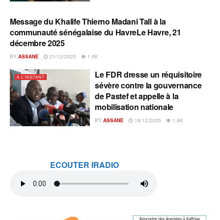
Message du Khalife Thierno Madani Tall à la
A L'INSTANT
communauté sénégalaise du HavreLe Havre, 21
décembre 2025
BY
ASSANE
21/12/2025
1.8K
Le FDR dresse un réquisitoire
A L'INSTANT
sévère contre la gouvernance
de Pastef et appelle à la
mobilisation nationale
BY
ASSANE
18/12/2025
1.9K
ECOUTER IRADIO