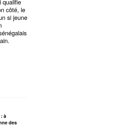
 qualifie
n côté, le
un si jeune
n
 sénégalais
ain.
: à
nne des