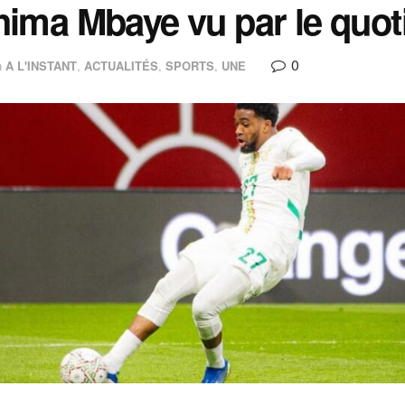
hima Mbaye vu par le quo
0
n
A L'INSTANT
,
ACTUALITÉS
,
SPORTS
,
UNE