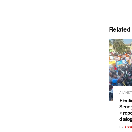
Related
A L'INS
Électi
Sénég
« repo
dialo
BY
ASS