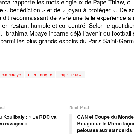
Marca rapporte les mots élogieux de Pape Thiaw, qui
 « bénédiction » et de « joyau à protéger ». De so
e dit reconnaissant de vivre une telle expérience à 
t en restant humble et concentré. Selon le quotidie
, Ibrahima Mbaye incarne déjà l’avenir du football
e parmi les plus grands espoirs du Paris Saint-Germ
hima Mbaye
Luis Enrique
Pape Thiaw
ost
Next Post
u Koulibaly : « La RDC va
CAN et Coupe du Monde 
des ravages »
Bougdour, le Maroc faço
pelouses aux standards