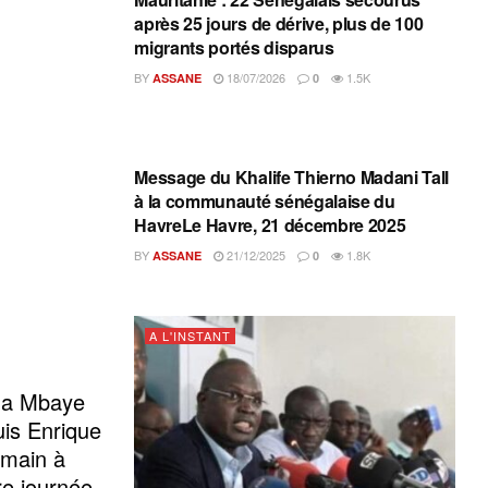
après 25 jours de dérive, plus de 100
migrants portés disparus
BY
18/07/2026
1.5K
ASSANE
0
A L'INSTANT
Message du Khalife Thierno Madani Tall
à la communauté sénégalaise du
HavreLe Havre, 21 décembre 2025
BY
21/12/2025
1.8K
ASSANE
0
A L'INSTANT
ima Mbaye
uis Enrique
ermain à
re journée