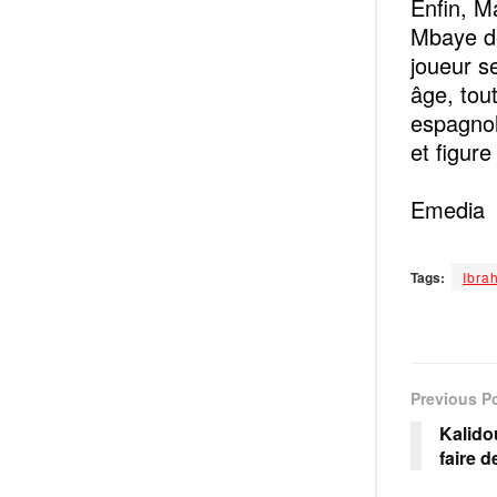
‎Enfin, 
Mbaye de
joueur s
âge, tou
espagnol
et figur
‎Emedia
Tags:
Ibra
Previous P
Kalido
faire 