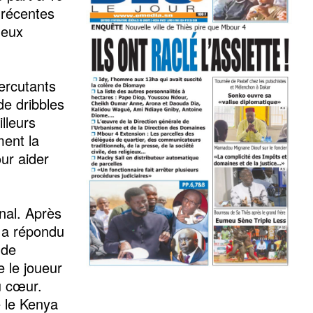
 récentes
deux
ercutants
 de dribbles
lleurs
ment la
our aider
onal. Après
 a répondu
 de
 le joueur
u cœur.
e le Kenya