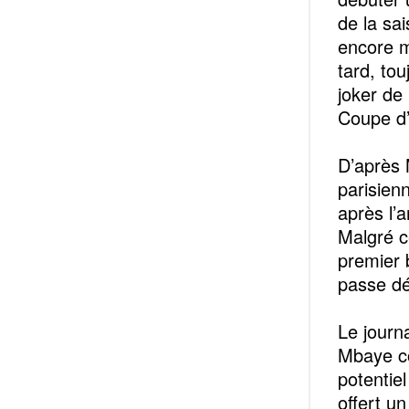
de la sa
encore m
tard, to
joker de
Coupe d’
‎D’après
parisien
après l’
Malgré c
premier b
passe dé
‎Le jour
Mbaye co
potentiel
offert u