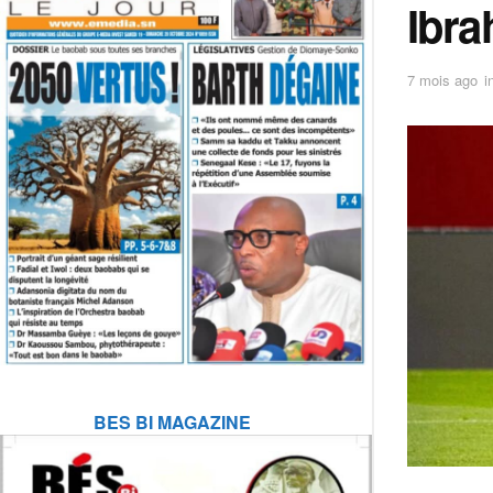
Ibra
7 mois ago
i
BES BI MAGAZINE