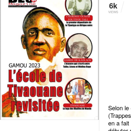
6k
VIEWS
‎Selon l
(Trappes
en a fait
débuter 