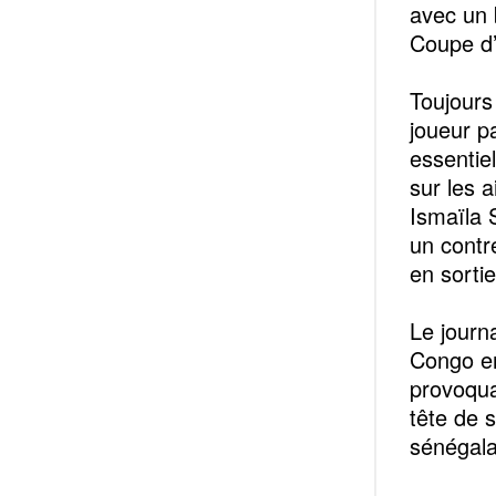
avec un 
Coupe d’
‎Toujours
joueur p
essentie
sur les 
Ismaïla 
un contr
en sorti
‎Le journ
Congo en 
provoqua
tête de 
sénégala