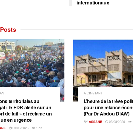
internationaux
Posts
TANT
A L'INSTANT
ons territoriales au
L’heure de la trêve poli
al : le FDR alerte sur un
pour une relance éco
rt de fait » et réclame un
(Par Dr Abdou DIAW)
gue en urgence
BY
05/08/2026
ASSANE
05/08/2026
1.5K
ANE