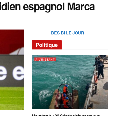
tidien espagnol Marca
BES BI LE JOUR
Politique
A L'INSTANT
Mauritanie : 22 Sénégalais secourus