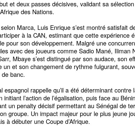
but et deux passes décisives, validant sa sélection
Afrique des Nations.
 selon Marca, Luis Enrique s’est montré satisfait d
articiper à la CAN, estimant que cette expérience ét
lle pour son développement. Malgré une concurren
ailes avec des joueurs comme Sadio Mané, Iliman 
Sarr, Mbaye s’est distingué par son audace, son eff
e un et son changement de rythme fulgurant, souve
e de banc.
al espagnol rappelle qu’il a été déterminant contre 
initiant l’action de l’égalisation, puis face au Béni
nt un penalty décisif permettant au Sénégal de te
son groupe. Un impact majeur pour le plus jeune jo
is à débuter une Coupe d’Afrique.