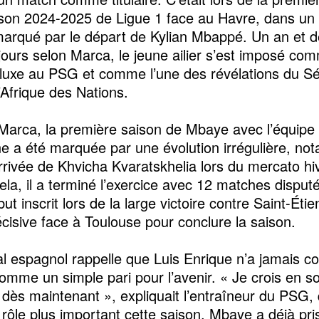
ison 2024-2025 de Ligue 1 face au Havre, dans un
arqué par le départ de Kylian Mbappé. Un an et d
ujours selon Marca, le jeune ailier s’est imposé co
 luxe au PSG et comme l’une des révélations du Sé
Afrique des Nations.
 Marca, la première saison de Mbaye avec l’équipe
ne a été marquée par une évolution irrégulière, n
arrivée de Khvicha Kvaratskhelia lors du mercato hi
ela, il a terminé l’exercice avec 12 matches disput
ut inscrit lors de la large victoire contre Saint-Éti
cisive face à Toulouse pour conclure la saison.
nal espagnol rappelle que Luis Enrique n’a jamais c
mme un simple pari pour l’avenir. « Je crois en s
 dès maintenant », expliquait l’entraîneur du PSG, q
n rôle plus important cette saison. Mbaye a déjà pri