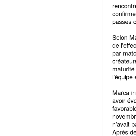
rencontr
confirme
passes d
‎Selon M
de l’effe
par match
créateur
maturité 
l’équipe
‎Marca in
avoir év
favorabl
novembre
n’avait 
Après de