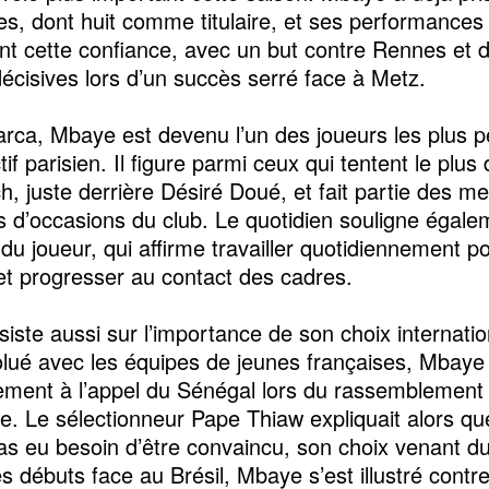
es, dont huit comme titulaire, et ses performances
nt cette confiance, avec un but contre Rennes et 
écisives lors d’un succès serré face à Metz.
arca, Mbaye est devenu l’un des joueurs les plus p
ctif parisien. Il figure parmi ceux qui tentent le plus
, juste derrière Désiré Doué, et fait partie des mei
s d’occasions du club. Le quotidien souligne égale
du joueur, qui affirme travailler quotidiennement p
 et progresser au contact des cadres.
siste aussi sur l’importance de son choix internati
olué avec les équipes de jeunes françaises, Mbaye
ement à l’appel du Sénégal lors du rassemblement
. Le sélectionneur Pape Thiaw expliquait alors que
pas eu besoin d’être convaincu, son choix venant d
s débuts face au Brésil, Mbaye s’est illustré contr