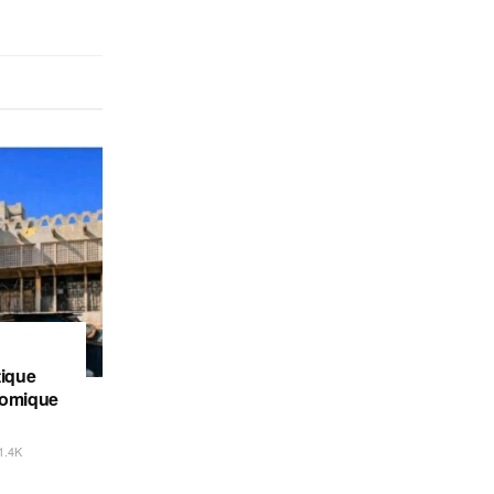
tique
nomique
1.4K