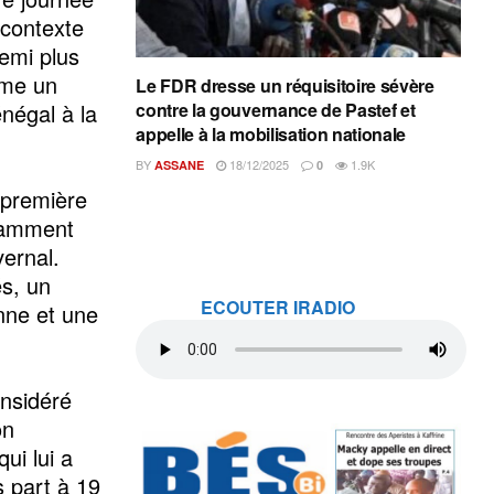
 contexte
emi plus
mme un
Le FDR dresse un réquisitoire sévère
négal à la
contre la gouvernance de Pastef et
appelle à la mobilisation nationale
BY
18/12/2025
1.9K
ASSANE
0
 première
otamment
vernal.
és, un
ECOUTER IRADIO
enne et une
onsidéré
on
ui lui a
s part à 19