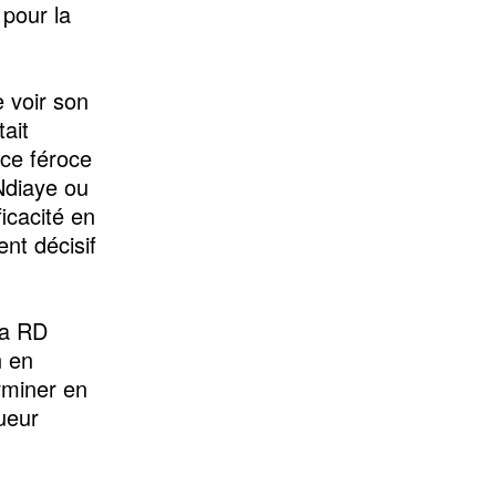
 pour la
e voir son
ait
ce féroce
Ndiaye ou
icacité en
nt décisif
la RD
n en
rminer en
ueur