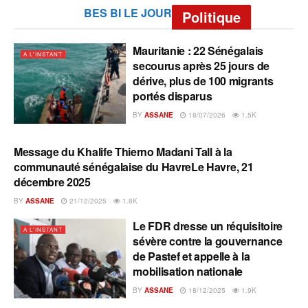
BES BI LE JOUR
Politique
Mauritanie : 22 Sénégalais
A L'INSTANT
secourus après 25 jours de
dérive, plus de 100 migrants
portés disparus
BY
ASSANE
18/07/2026
1.5K
Message du Khalife Thierno Madani Tall à la
A L'INSTANT
communauté sénégalaise du HavreLe Havre, 21
décembre 2025
BY
ASSANE
21/12/2025
1.8K
Le FDR dresse un réquisitoire
A L'INSTANT
sévère contre la gouvernance
de Pastef et appelle à la
mobilisation nationale
BY
ASSANE
18/12/2025
1.9K