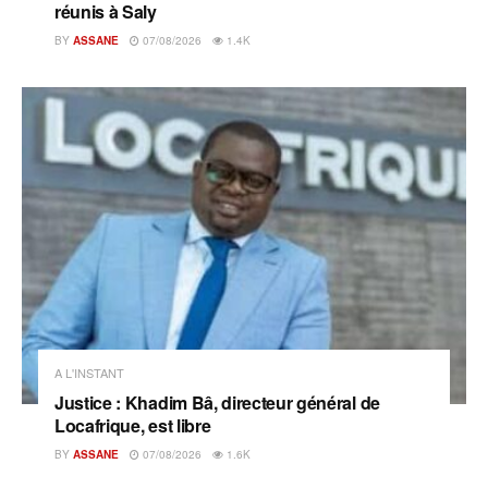
réunis à Saly
BY
ASSANE
07/08/2026
1.4K
A L'INSTANT
Justice : Khadim Bâ, directeur général de
Locafrique, est libre
BY
ASSANE
07/08/2026
1.6K