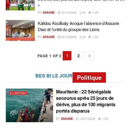
»
BY
ASSANE
22/12/2025
0
1.5K
Kalidou Koulibaly évoque l’absence d’Assane
Diao et l’unité du groupe des Lions
BY
ASSANE
22/12/2025
0
1.5K
1
2
PAGE 1 OF 2
BES BI LE JOUR
Politique
Mauritanie : 22 Sénégalais
A L'INSTANT
secourus après 25 jours de
dérive, plus de 100 migrants
portés disparus
BY
ASSANE
18/07/2026
1.5K