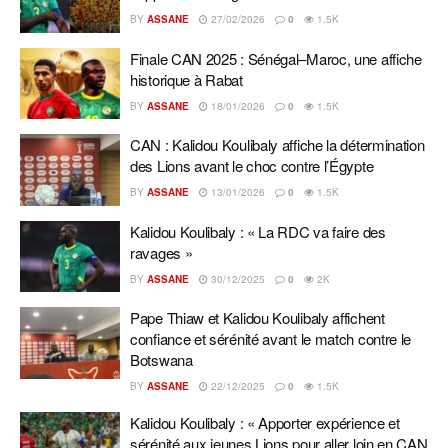
BY
ASSANE
27/02/2026
0
1.5K
Finale CAN 2025 : Sénégal–Maroc, une affiche
historique à Rabat
BY
ASSANE
18/01/2026
0
1.5K
CAN : Kalidou Koulibaly affiche la détermination
des Lions avant le choc contre l’Égypte
BY
ASSANE
13/01/2026
0
1.5K
Kalidou Koulibaly : « La RDC va faire des
ravages »
BY
ASSANE
30/12/2025
0
2K
Pape Thiaw et Kalidou Koulibaly affichent
confiance et sérénité avant le match contre le
Botswana
BY
ASSANE
22/12/2025
0
1.5K
Kalidou Koulibaly : « Apporter expérience et
sérénité aux jeunes Lions pour aller loin en CAN