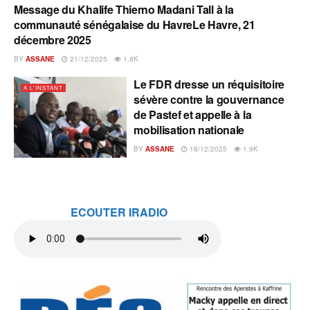
Message du Khalife Thierno Madani Tall à la
A L'INSTANT
communauté sénégalaise du HavreLe Havre, 21
décembre 2025
BY
ASSANE
21/12/2025
1.8K
Le FDR dresse un réquisitoire
A L'INSTANT
sévère contre la gouvernance
de Pastef et appelle à la
mobilisation nationale
BY
ASSANE
18/12/2025
1.9K
ECOUTER IRADIO