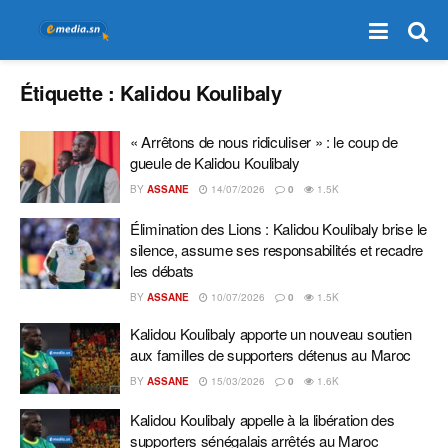
Étiquette :
Kalidou Koulibaly
« Arrêtons de nous ridiculiser » : le coup de
gueule de Kalidou Koulibaly
BY
ASSANE
14/07/2026
0
1.5K
Élimination des Lions : Kalidou Koulibaly brise le
silence, assume ses responsabilités et recadre
les débats
BY
ASSANE
10/07/2026
0
1.5K
Kalidou Koulibaly apporte un nouveau soutien
aux familles de supporters détenus au Maroc
BY
ASSANE
15/03/2026
0
1.6K
Kalidou Koulibaly appelle à la libération des
supporters sénégalais arrêtés au Maroc