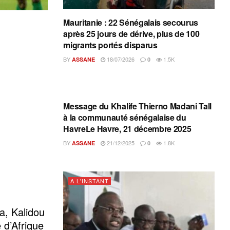
Mauritanie : 22 Sénégalais secourus
après 25 jours de dérive, plus de 100
migrants portés disparus
BY
18/07/2026
1.5K
ASSANE
0
A L'INSTANT
Message du Khalife Thierno Madani Tall
à la communauté sénégalaise du
HavreLe Havre, 21 décembre 2025
BY
21/12/2025
1.8K
ASSANE
0
A L'INSTANT
a, Kalidou
 d’Afrique