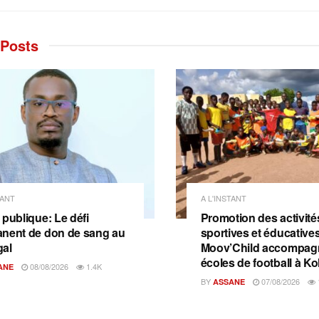
Posts
TANT
A L'INSTANT
 publique: Le défi
Promotion des activité
nent de don de sang au
sportives et éducatives
al
Moov’Child accompagn
écoles de football à Ko
08/08/2026
1.4K
ANE
BY
07/08/2026
ASSANE