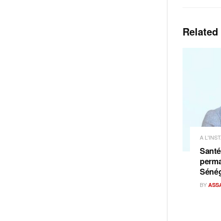
Related
A L'INS
Santé
perma
Sénég
BY
ASS