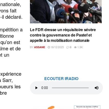
nationale,
ons fait
-il déclaré.
mpétition a
Le FDR dresse un réquisitoire sévère
itionne
contre la gouvernance de Pastef et
appelle à la mobilisation nationale
qu’on est
alme et de
BY
18/12/2025
1.9K
ASSANE
0
et un
’expérience
ECOUTER IRADIO
 Sarr,
oueurs les
ibre