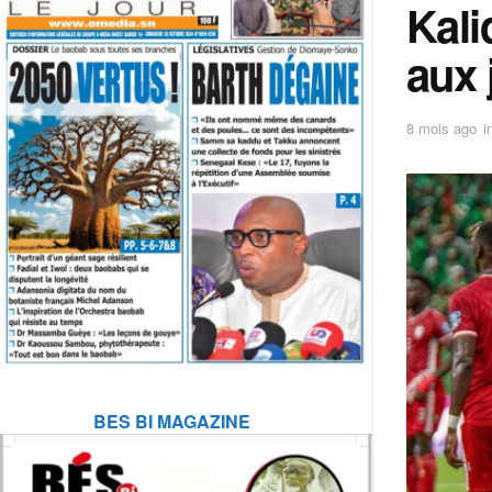
Kali
aux 
8 mois ago
i
BES BI MAGAZINE