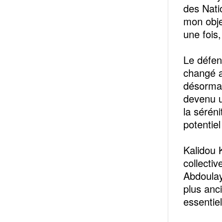
des Nati
mon objec
une fois,
Le défen
changé a
désormai
devenu u
la sérén
potentiel
Kalidou 
collecti
Abdoulay
plus anc
essentie