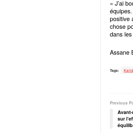
« J’ai bo
équipes.
positive 
chose po
dans les
Assane 
Tags:
Kali
Previous P
Avant-
sur l’e
équilib