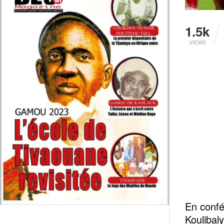
1.5k
VIEWS
En confé
Koulibal