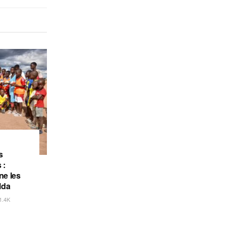
s
 :
e les
lda
1.4K