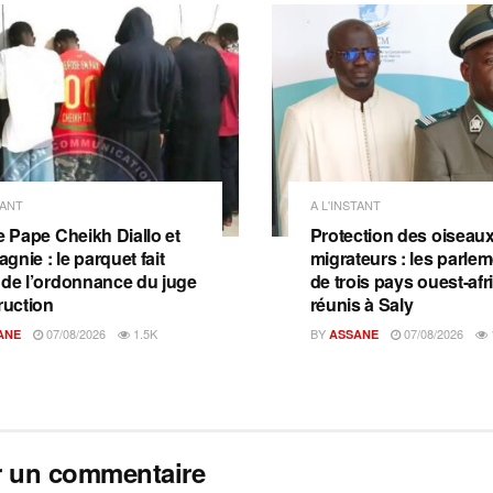
TANT
A L'INSTANT
e Pape Cheikh Diallo et
Protection des oiseau
nie : le parquet fait
migrateurs : les parlem
 de l’ordonnance du juge
de trois pays ouest-afr
ruction
réunis à Saly
07/08/2026
1.5K
BY
07/08/2026
ANE
ASSANE
r un commentaire