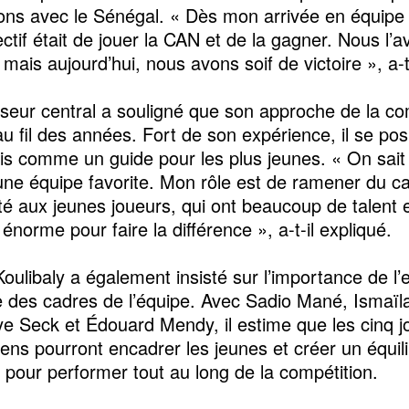
ons avec le Sénégal. « Dès mon arrivée en équipe 
tif était de jouer la CAN et de la gagner. Nous l’av
 mais aujourd’hui, nous avons soif de victoire », a-t
seur central a souligné que son approche de la co
u fil des années. Fort de son expérience, il se pos
s comme un guide pour les plus jeunes. « On sait 
ne équipe favorite. Mon rôle est de ramener du c
ité aux jeunes joueurs, qui ont beaucoup de talent 
 énorme pour faire la différence », a-t-il expliqué.
Koulibaly a également insisté sur l’importance de l
ve des cadres de l’équipe. Avec Sadio Mané, Ismaïla
e Seck et Édouard Mendy, il estime que les cinq j
iens pourront encadrer les jeunes et créer un équil
l pour performer tout au long de la compétition.