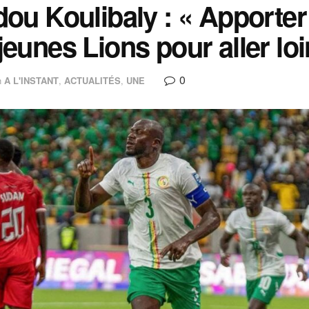
dou Koulibaly : « Apporter
jeunes Lions pour aller lo
0
n
A L'INSTANT
,
ACTUALITÉS
,
UNE