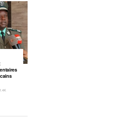
x
entaires
icains
1.4K