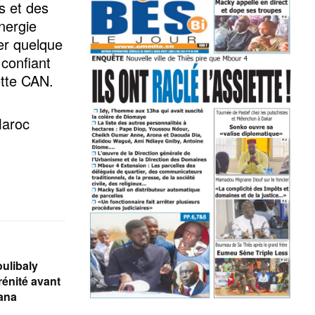
es et des
nergie
ner quelque
 confiant
ette CAN.
Maroc
ulibaly
rénité avant
ana