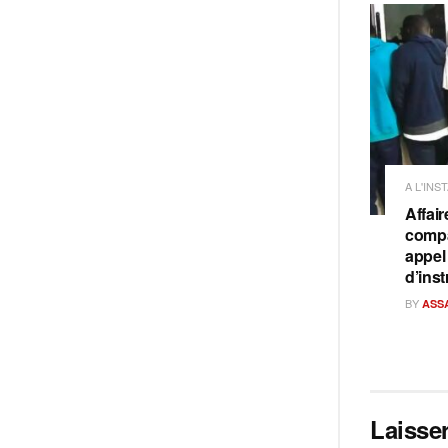
A L'INS
Affair
compag
appel
d’inst
BY
ASS
Laisse