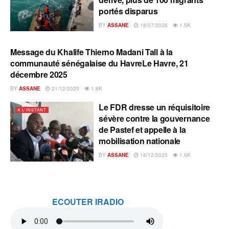
portés disparus
BY
ASSANE
18/07/2026
1.5K
Message du Khalife Thierno Madani Tall à la
A L'INSTANT
communauté sénégalaise du HavreLe Havre, 21
décembre 2025
BY
ASSANE
21/12/2025
1.8K
Le FDR dresse un réquisitoire
A L'INSTANT
sévère contre la gouvernance
de Pastef et appelle à la
mobilisation nationale
BY
ASSANE
18/12/2025
1.9K
ECOUTER IRADIO