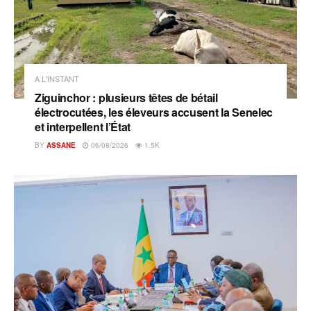
A L'INSTANT
Ziguinchor : plusieurs têtes de bétail
électrocutées, les éleveurs accusent la Senelec
et interpellent l’État
BY
ASSANE
06/08/2026
1.5K