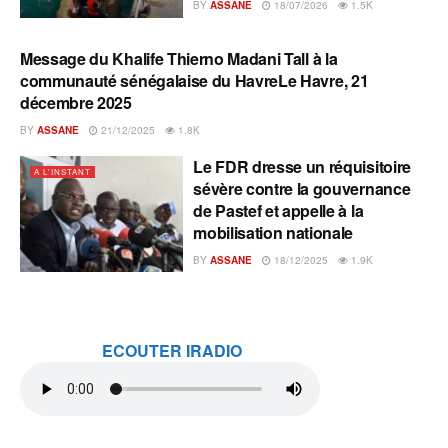
BY
ASSANE
18/07/2026
1.5K
Message du Khalife Thierno Madani Tall à la
A L'INSTANT
communauté sénégalaise du HavreLe Havre, 21
décembre 2025
BY
ASSANE
21/12/2025
1.8K
Le FDR dresse un réquisitoire
A L'INSTANT
sévère contre la gouvernance
de Pastef et appelle à la
mobilisation nationale
BY
ASSANE
18/12/2025
1.9K
ECOUTER IRADIO