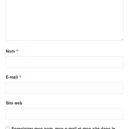
Nom
*
E-mail
*
Site web
Enregistrer mon nom, mon e-mail et mon site dans le